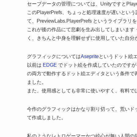
セーブデータの管理については、UnityですとPla
このPlayerPrefs、ちょっと処理速度が遅い
て、PreviewLabs.PlayerPrefs というライブ
これが後の作品にて悲劇を生み出してしまいます・・・・・い
く、きちんと中身を理解せずに使用していた自分
グラフィックについては
Aseprite
というドット絵
以前は
EDGE
でドット絵を作成していたのですが、こ
の両方で動作するドット絵エディタという条件で再度
ました。
また、使用感としても非常に使いやすく、有料で
今作のグラフィックはかなり割り切って、荒いドッ
て作成しました。
私のようなレトロゲーマーかつ絵心が無い人間の