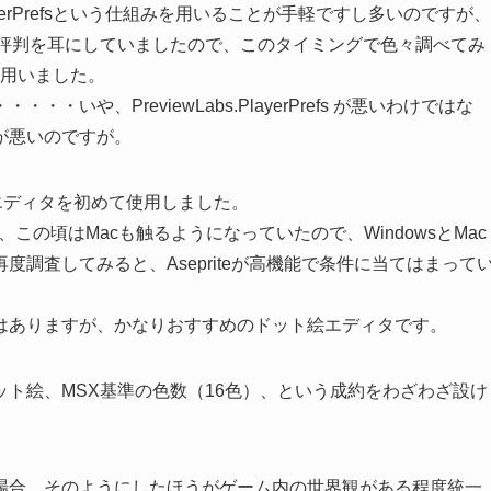
yerPrefsという仕組みを用いることが手軽ですし多いのですが、
という評判を耳にしていましたので、このタイミングで色々調べてみ
ラリを用いました。
や、PreviewLabs.PlayerPrefs が悪いわけではな
が悪いのですが。
エディタを初めて使用しました。
の頃はMacも触るようになっていたので、WindowsとMac
調査してみると、Asepriteが高機能で条件に当てはまって
はありますが、かなりおすすめのドット絵エディタです。
ト絵、MSX基準の色数（16色）、という成約をわざわざ設け
場合、そのようにしたほうがゲーム内の世界観がある程度統一