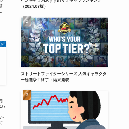
インキャラ別おすすめサブキャラランキング
ル
塔
（2024.07版）
.
ーム
ストリートファイターシリーズ 人気キャラクタ
ー総選挙！終了：結果発表
も引
おわ
年か
て
.