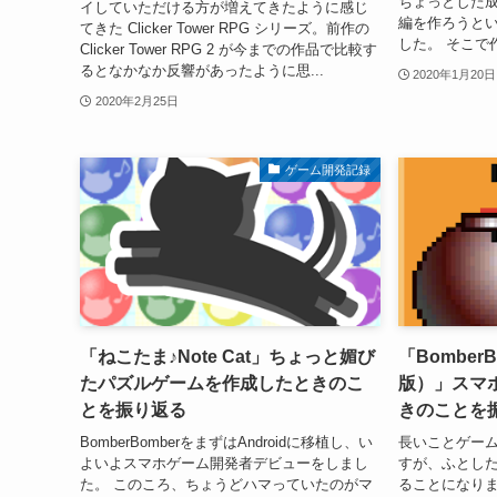
ちょっとした
イしていただける方が増えてきたように感じ
編を作ろうと
てきた Clicker Tower RPG シリーズ。前作の
した。 そこで作
Clicker Tower RPG 2 が今までの作品で比較す
るとなかなか反響があったように思...
2020年1月20日
2020年2月25日
ゲーム開発記録
「ねこたま♪Note Cat」ちょっと媚び
「BomberBo
たパズルゲームを作成したときのこ
版）」スマ
とを振り返る
きのことを
BomberBomberをまずはAndroidに移植し、い
長いことゲー
よいよスマホゲーム開発者デビューをしまし
すが、ふとし
た。 このころ、ちょうどハマっていたのがマ
ることになります。