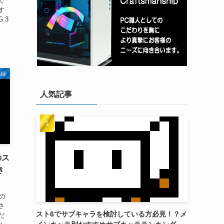
で
す
G 3
記録
人気記事
のス
き
の
さ
スト6でサブキャラを検討している方必見！？メ
だ