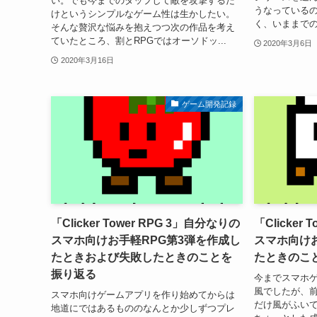
い。でも今までのタップして敵を攻撃するだ
うなっている
けというシンプルなゲーム性は生かしたい。
く、いままでの
そんな贅沢な悩みを抱えつつ次の作品を考え
ていたところ、割とRPGではオーソドッ...
2020年3月6日
2020年3月16日
ゲーム開発記録
「Clicker Tower RPG 3」自分なりの
「Clicker
スマホ向けお手軽RPG第3弾を作成し
スマホ向けお
たときおよび失敗したときのことを
たときのこ
振り返る
今までスマホ
風でしたが、前作 C
スマホ向けゲームアプリを作り始めてからは
だけ風がふいて
地道にではあるもののなんとか少しずつプレ