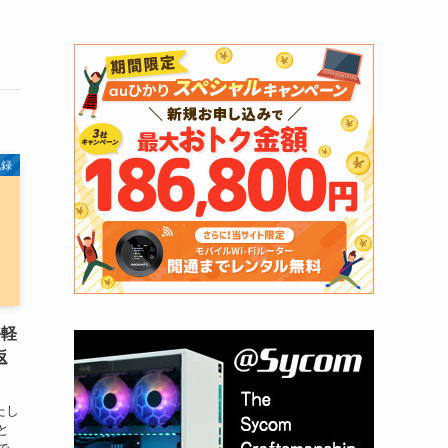
記録
手軽
返
わたし
と