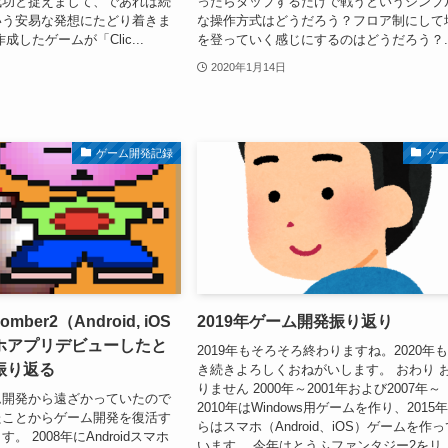
成功と捉えまして、であれば続
ったらタップするだけで戦うというシンプ
いう安易な発想にたどり着きま
な操作方式はどうだろう？フロア制にして
成したゲームが「Clic...
を登っていく感じにするのはどうだろう？..
2020年1月14日
ゲーム開発記録
ゲ
mber2（Android, iOS
2019年ゲーム開発振り返り
ホアプリデビューしたと
2019年もそろそろ終わりますね。2020年
振り返る
き続きよろしくおねがいします。 おわり 
りません 2000年～2001年および2007年～
ム開発から遠ざかっていたので
2010年はWindows用ゲームを作り、2015
たことからゲーム開発を復活す
らはスマホ（Android、iOS）ゲームを作っ
 2008年にAndroidスマホ
います。 今年はとうふファンタジー2をリ..