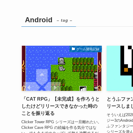
Android
– tag –
ゲーム開発記録
「CAT RPG」【未完成】を作ろうと
とうふファンタ
したけどリリースできなかった時の
リースしま
ことを振り返る
そういえば20
ジー3のAndr
Clicker Tower RPG シリーズは一旦離れたい。
ふファンタジー3（
Clicker Cave RPG の続編を作る気分ではな
シリーズを遊