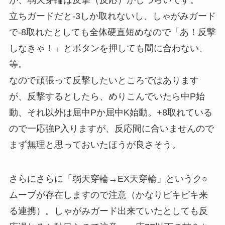
が、弱天穿輪は反撃（反応）がしづらいです。
立ちガードだと-3しか取れないし、しゃがみガード
で-8取れたとしても全体硬直短めなので「あ！反撃
しなきゃ！」とボタンを押しても間に合わない、
等。
なので頑張って反撃したいところではあります
が、反撃するとしたら、めりこんでいたら中P始
動、それ以外は屈中Pか屈中K始動。+8取れている
ので一応強P入りますが、反応間に合いませんので
まず無理と思っておいたほうが良さそう。
さらにさらに「弱天穿輪→EX天穿輪」というク○
ムーブが存在しますので注意（かなりピキピキ来
る連携）。しゃがみガード出来ていたとしても反